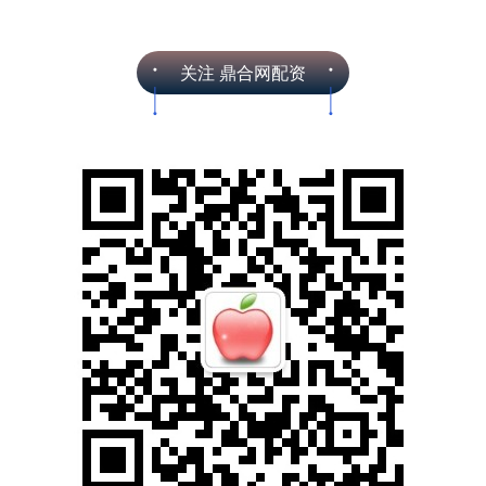
大家好~我是小余 一月龄，宝宝谁来带
呢？ 可能很多妈妈都会觉得，自己处于
坐月子的状态，更希望有一个人帮自己
带娃。 有的宝宝，出生就一直跟随妈妈
查看：182
分类：线上配资网
成长； 有的宝宝，....
牛金宝配资APP下载 三山环
抱铸尊贵：九公山公墓承泽
园高端墓位价格密码深度解
码
在殡葬行业这片特殊的领域中，九公山
公墓承泽园宛如一颗璀璨的明珠，以
其“三山环抱”的独特地理格局，吸引着众
多追求高品质安葬环境的家庭。这里的
查看：97
分类：网络配资
高端墓位，价格背后隐藏....
卢深策略官网 晋城高平：
当“烟火气”点燃“生产力”