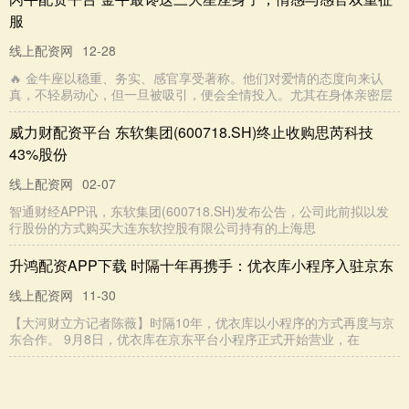
子蹭蹭涨！
中医：会煮3种苹果水，孩子脾胃强，个
子蹭蹭涨！ 当了妈以后，真的是操碎了
心。孩子脾胃虚弱，很容易积食，就不
爱吃东西。有些东西吃了也不吸收，所
查看：126
分类：线上配资网
以很多娃个子一直长不....
信弘优配交易端官网 四川旅
游预算全攻略，人均不到
1000元！
Hey朋友们！最近好多小伙伴问我四川旅
游怎么玩最划算，作为一个每年都要去
四川打卡的旅行爱好者，今天就把我的
省钱秘籍全部分享给大家！💰 根据四川
查看：87
分类：线上配资网
省文旅局2025年....
牛壹佰配资官网 精心筛选的
内蒙古旅游家庭舒适行程！