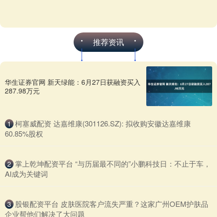
特别适合老少同游的内蒙古5
天4晚慢节奏玩法深度介绍！
精心筛选的内蒙古旅游家庭舒适行程！
特别适合老少同游的内蒙古5天4晚慢节
奏玩法深度介绍！ 一直对内蒙古有种说
不出的向往，总觉得那儿的天比别处更
查看：121
分类：网络配资
蓝，草原辽阔得能装下....
鼎合网配资
鼎合网配资|网络配资|配资炒股平台|线上配资网武汉股票
配资平台致力于为投资者提供专业、安全、高效的股票配资服
务。我们拥有丰富的行业经验和专业的团队，帮助客户灵活运