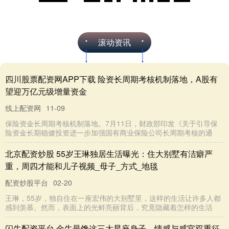
夜幕初临，“箱”遇高平已是灯火流转、人
声浮动，市民们早早寻得最佳观赏位
置，等待着夜晚的文化大餐。上党梆子
《长平绣娘》选段如泣如诉，缠绵悱恻
查看：208
分类：鼎合网配资
中尽显非遗神韵；《八音....
专业股票配资APP下载 打破
门槛！INF无限俱乐部：你的
高品质生活一站式通行证
品质生活新选择，INF无限俱乐部：解锁
高端体验的万能钥匙 厌倦了千篇一律的
娱乐方式？INF无限俱乐部重新定义品质
生活，让高端体验触手可及。我们打破
查看：112
分类：配资炒股平台
传统会所的高门....
永隆配资平台 中医：会煮3
种苹果水，孩子脾胃强，个