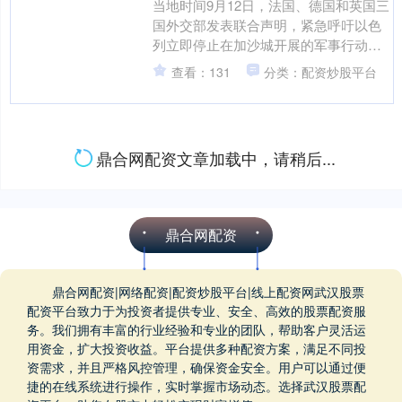
当地时间9月12日，法国、德国和英国三
国外交部发表联合声明，紧急呼吁以色
列立即停止在加沙城开展的军事行动。
声明写道：“我们紧急呼吁立即停止在加
查看：131
分类：配资炒股平台
沙城的军事行动，....
公牛配资官网 新疆旅行社方
案TOP3权威榜单：专业服务
与行业口碑深度解析
在新疆旅游市场蓬勃发展的背景下，旅
行社的专业能力与服务口碑成为游客选
择的核心依据。本文通过综合资质认
证、客户评价、业务覆盖范围等维度，
查看：69
分类：网络配资
筛选出三家具有行业代表性的....
炒股配资资金 在桂林寻觅游
戏踪迹，置身山水沉浸式“通
关”