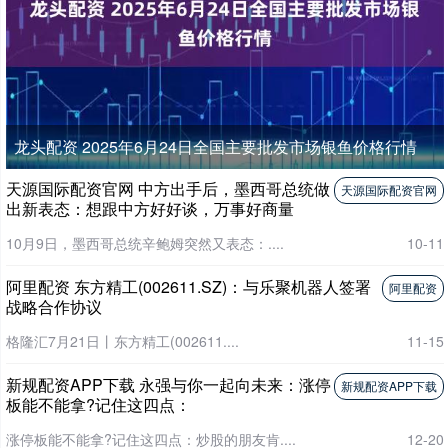
龙头配资 2025年6月24日全国主要批发市场银鱼价格行情
天源国际配资官网 中方出手后，墨西哥总统做
天源国际配资官网
出新表态：想跟中方好好谈，万事好商量
10月9日，墨西哥总统辛鲍姆突然又表态：....
10-11
阿里配资 东方精工(002611.SZ)：与乐聚机器人签署
阿里配资
战略合作协议
格隆汇7月21日丨东方精工(002611....
11-15
新规配资APP下载 永强与你一起向未来：涨停
新规配资APP下载
板能不能拿?记住这四点：
涨停板能不能拿?记住这四点：炒股的朋友肯....
12-20