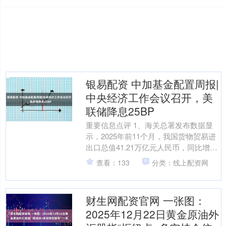
银易配资 中加基金配置周报|
中央经济工作会议召开，美
联储降息25BP
重要信息点评 1、海关总署发布数据显
示，2025年前11个月，我国货物贸易进
出口总值41.21万亿元人民币，同比增长
3.6%。其中，出口24.46万亿元，增长
查看：133
分类：线上配资网
6....
财生网配资官网 一张图：
2025年12月22日黄金原油外