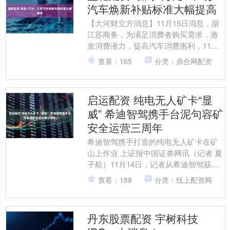
汽车焕新补贴标准大幅提高
【大河财立方消息】11月15日消息，据
江苏商务，为满足消费者购买需求，激
发消费潜力，提高汽车消费惠利，11月
至12月江苏汽车焕新促消费活动再加
查看：165
分类：鼎合网配资
力，补贴标准全面大....
启运配资 纯电无人矿卡“显
威” 希迪智驾携手台泥句容矿
安全运营三周年
希迪智驾携手打造的纯电无人矿卡在矿
山上作业 上证报中国证券网讯（记者 夏
子航）11月14日，记者从希迪智驾获
悉，在纯电无人矿卡系统解决方案的赋
查看：188
分类：线上配资网
能下，希迪智驾携手....
丹东股票配资 宇树科技