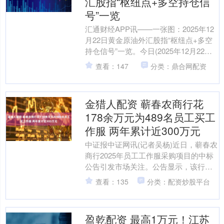
汇股指“枢纽点+多空持仓信
号”一览
汇通财经APP讯——一张图：2025年12
月22日黄金原油外汇股指“枢纽点+多空
持仓信号”一览。今日(2025年12月22日
周一)最新出炉的数据显示，截止刚
查看：147
分类：鼎合网配资
刚，....
金猎人配资 蕲春农商行花
178余万元为489名员工买工
作服 两年累计近300万元
中证报中证网讯(记者吴杨)近日，蕲春农
商行2025年员工工作服采购项目的中标
公告引发市场关注。公告显示，该行为
489名员工购置工作服，中标金额为
查看：135
分类：配资炒股平台
178.19万元....
盈乾配资 最高1万元！江苏