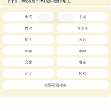
图为网友在乾龙天坑拍摄的《盗墓笔
记》主题照片。（资料图片） 桂林山水
鬼斧神工，不仅让无数影视镜头为之“倾
倒”，也成为了虚拟世界场景创作的现实
查看：142
分类：鼎合网配资
摹本。 近年来，桂林....
天宸配资平台 洞口县云山
村：电商助力，“云”端腊
肉“飞”出大山
晨雾中的大屋瑶族乡云山村。 红网时刻
新闻9月5日讯（通讯员 谢定局 肖晓峰 刘
金汉）“忽有故人心上过，回首山河已是
秋。这是我今年第27次来云山，请大家
查看：144
分类：鼎合网配资
跟随我的镜....
浩广配资 一月龄，宝宝“谁来
带”很重要，妈妈可别偷懒