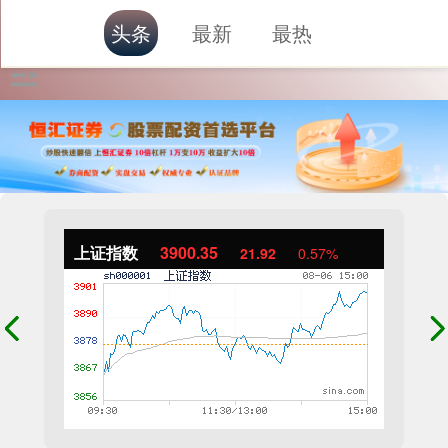
头条
最新
最热
上证指数
3900.35
21.92
0.57%