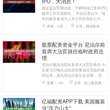
IPO，大消息！
据证监会官网消息，宇树科技已发布IPO
辅导工作完成报告。 中信证券认为，辅
导对象具备成为上市公司应有的公司治
理结构、会计基础工作、内部控制制
查看：158
分类：网络配资
度，充分了解多层次资....
股票配资资金平台 尼泊尔前
首席大法官就任临时政府总
理
尼泊尔最高法院前首席大法官苏希拉·卡
尔基12日晚在总统府宣誓就任尼临时政
府总理，成为尼泊尔首位女总理。 尼泊
尔总统鲍德尔当晚任命卡尔基为临时政
查看：145
分类：线上配资网
府总理，随后主持就....
亿福配资APP下载 美国服装
业“压力山大”